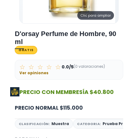
Clic para ampliar
D'orsay Perfume de Hombre, 90
ml
GRATIS
☆ ☆ ☆ ☆ ☆
0.0/5
(0 valoraciones)
Ver opiniones
PRECIO CON MEMBRESÍA
$40.800
PRECIO NORMAL
$115.000
Muestra
Prueba Premium
CLASIFICACIÓN:
CATEGORIA: